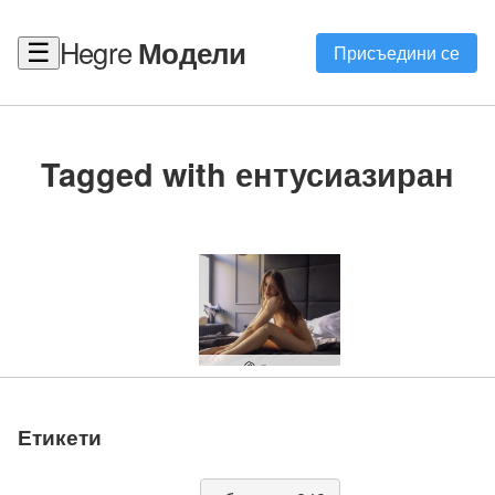
Hegre
Модели
☰
Присъедини се
Tagged with ентусиазиран
Диана
Етикети