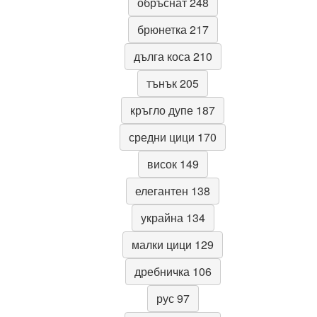
обръснат 248
брюнетка 217
дълга коса 210
тънък 205
кръгло дупе 187
средни цици 170
висок 149
елегантен 138
украйна 134
малки цици 129
дребничка 106
рус 97