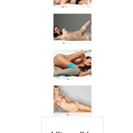
Dominika C
Liittolainen
Erica
Stella
Arvioitu #1 eroottinen