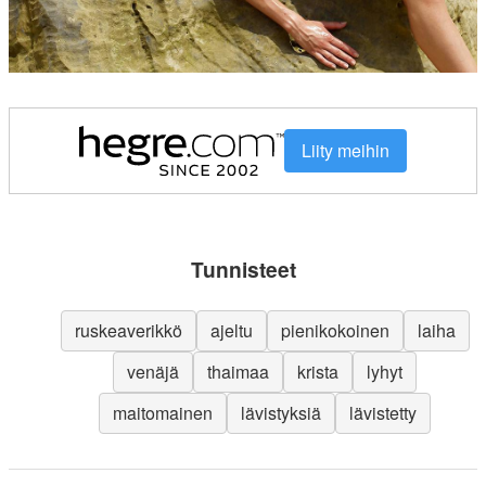
Liity meihin
Tunnisteet
ruskeaverikkö
ajeltu
pienikokoinen
laiha
venäjä
thaimaa
krista
lyhyt
maitomainen
lävistyksiä
lävistetty