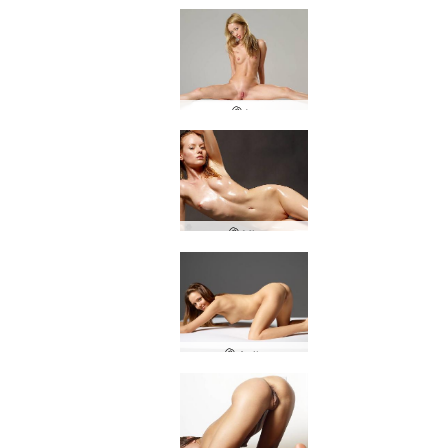
Ira
Mia
Apila