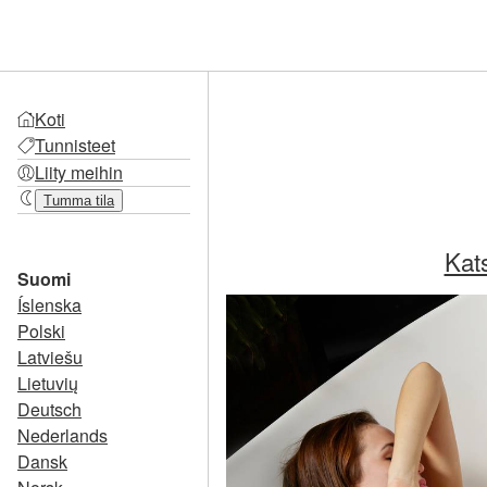
Koti
Tunnisteet
Liity meihin
Tumma tila
Kat
Suomi
Íslenska
Polski
Latviešu
Lietuvių
Deutsch
Nederlands
Dansk