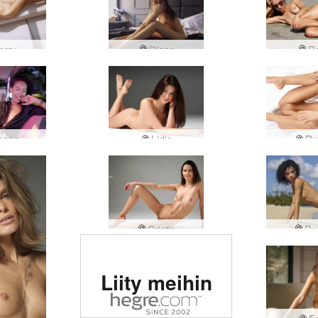
erry
Diana
R
agen
Lidia
Ru
Cristin
Rub
Arvioitu #1
Liity meihin
eroottinen
sivusto