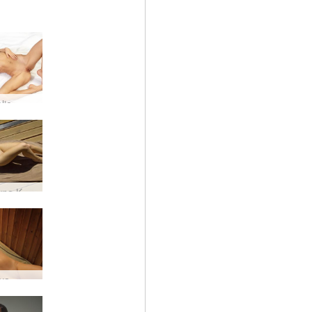
lie
yna K
ya