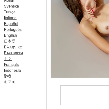
Norsk
Svenska
Türkçe
Italiano
Español
Português
English
日本語
Ελληνικά
Български
中文
Français
Indonesia
हिन्दी
한국어