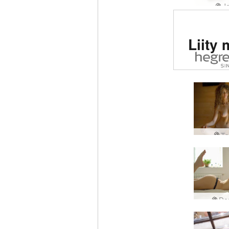
J
Arvio
Liity 
eroot
siv
maail
Ta
Dar