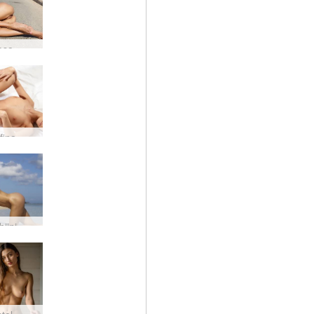
osa
fina
iini