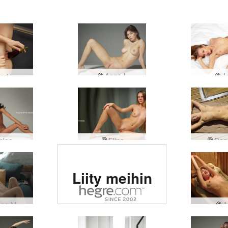
arta
Anna L
Jo
hloe
Elina
Dar
Arvioitu #1
Liity meihin
eroottinen
sivusto
ana M
A
maailmassa