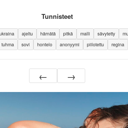
Tunnisteet
ukraina
ajeltu
härnätä
pitkä
malli
sävytetty
mu
tuhma
sovi
hontelo
anonyymi
piilotettu
regina
←
→