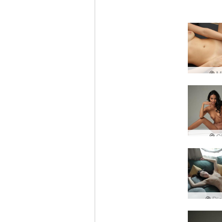
M
C
Di