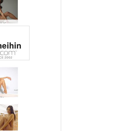
li K
tu #1
meihin
tinen
sto
massa
ita