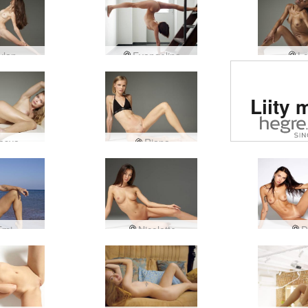
ylan
Evangelina
Lo
Arvioi
Liity 
eroot
sivu
asya
Riana
maail
Emi
Nicolette
D