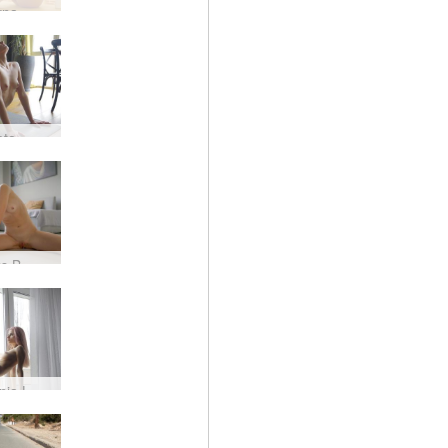
yna
eta
s B
nia L