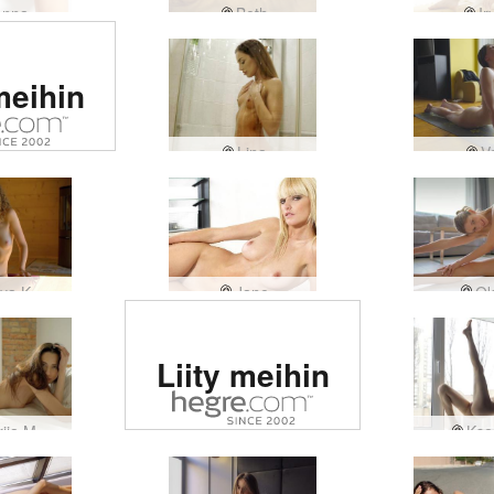
enna
Beth
Ir
itu #1
meihin
tinen
usto
Lina
V
massa
ya K
Jane
Ok
Arvioitu #1
Liity meihin
eroottinen
sivusto
iia M
Kse
maailmassa