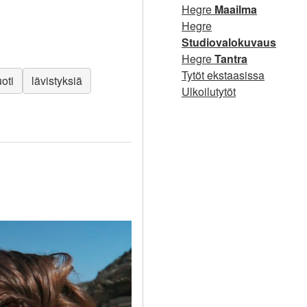
Hegre
Maailma
Hegre
Studiovalokuvaus
Hegre
Tantra
Tytöt ekstaasissa
oti
lävistyksiä
Ulkoilutytöt