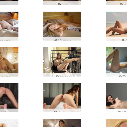
iana
Ole
B
abetta
Viktoria
O
yanna
Avery
To
la L
Anigma
All