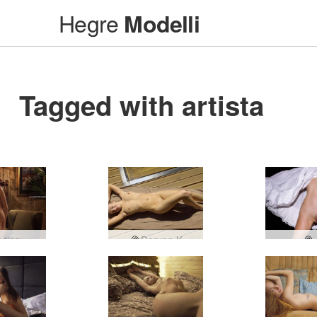
Hegre
Modelli
Tagged with artista
ivtina
Daryna K
J