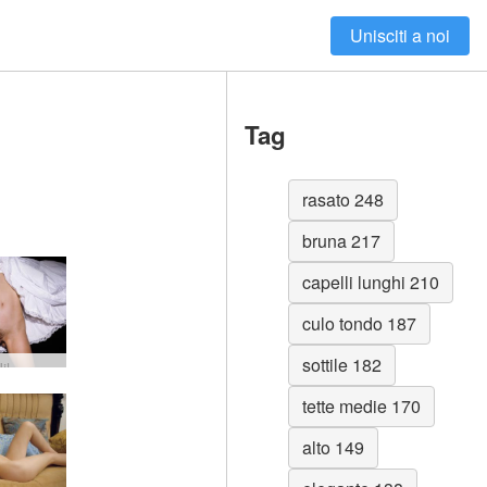
Unisciti a noi
Tag
rasato 248
bruna 217
capelli lunghi 210
culo tondo 187
sottile 182
il
tette medie 170
alto 149