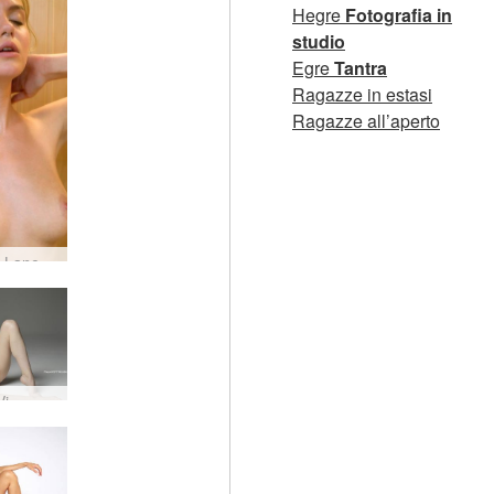
Hegre
Fotografia in
studio
Egre
Tantra
Ragazze in estasi
Ragazze all’aperto
 Lane
Vi