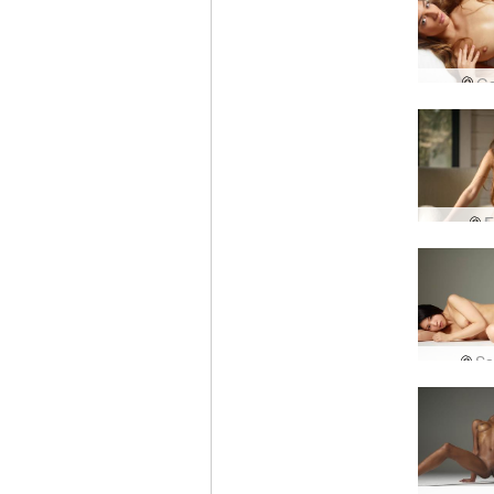
Ga
E
Sa