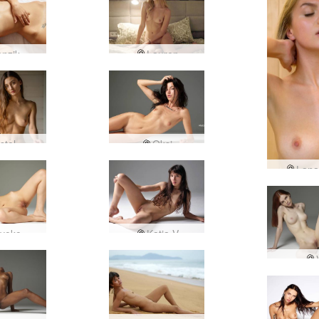
nzik
Lauren
stel
Oksi
Lana
yoko
Katia V