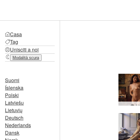
Casa
Tag
Unisciti a noi
Modalità scura
Suomi
Íslenska
Polski
Latviešu
Al
Lietuvių
Deutsch
Nederlands
Dansk