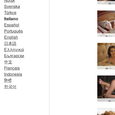
Norsk
D
Svenska
Türkçe
Italiano
Español
Português
English
Elis
日本語
Ελληνικά
Български
中文
Français
Zor
Indonesia
हिन्दी
한국어
Lo